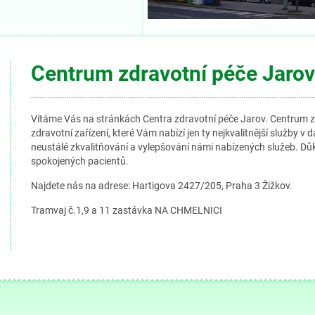
raha 3 , Koněvova 205
Centrum zdravotní péče Jarov
nici nebo pracovníka pro
é pro důchodce. V případě
Celý článek
Vítáme Vás na stránkách Centra zdravotní péče Jarov. Centrum zd
zdravotní zařízení, které Vám nabízí jen ty nejkvalitnější služby v
lení
neustálé zkvalitňování a vylepšování námi nabízených služeb. Důk
spokojených pacientů.
hlavní budovy do východního
Najdete nás na adrese: Hartigova 2427/205, Praha 3 Žižkov.
ro pacienty při návštěvě
 průchodem se stane pro
Tramvaj č.1,9 a 11 zastávka NA CHMELNICI
ariérově dostupná .
Celý článek
TP
jištěna a vyznačena 3