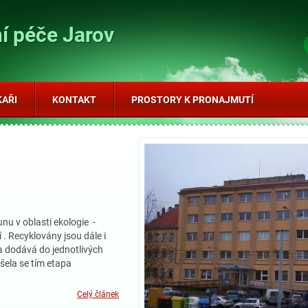
í péče Jarov
KAŘI
KONTAKT
PROSTORY K PRONAJMUTÍ
nu v oblasti ekologie -
í . Recyklovány jsou dále i
na dodává do jednotlivých
ršela se tím etapa
Celý článek