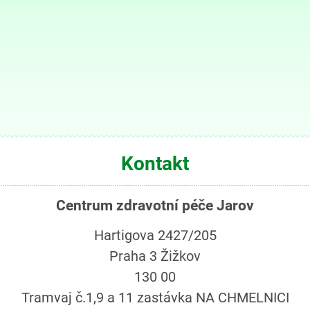
 polikliniky a je možno je
. Slouží také pro označené
a víkendových služeb
Celý článek
Kontakt
Centrum zdravotní péče Jarov
Hartigova 2427/205
Praha 3 Žižkov
130 00
Tramvaj č.1,9 a 11 zastávka NA CHMELNICI