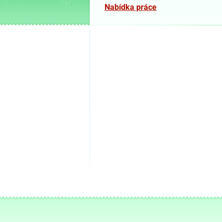
Nabídka práce
02.06.2021 21:15
Pro informační službu v poliklinice P
sháníme na občasnou výpomoc pracov
střídání dovolené , nemoci atd. Vhodn
zájmu volejte 602 655 375
Bezbariérový vstup na oční oddě
19.02.2014 21:07
V nejbližší době otevřeme průchod z 
křídla . Bude to bezbariérový přístup p
očního oddělení a oční optiky . Tímto
všechny pacienty celá poliklinika bezb
Parkovací místa pro invalidy a Z
24.12.2013 15:46
Pro naše zákazníky a pacienty jsou za