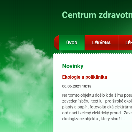
Centrum zdravotn
ÚVOD
LÉKÁRNA
LÉ
Novinky
Ekologie a poliklinika
06.06.2021 18:18
Na tomto objektu došlo k dalšímu posu
zavedení sběru textilu i pro široké okol
plasty a papír , fotovoltaická elektrár
ordinací i zelený elektrický proud . Zav
ekologizace objektu , který slouží...