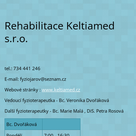
Rehabilitace Keltiamed
s.r.o.
tel.: 734 441 246
E-mail: fyziojarov@seznam.cz
Webové stránky :
www.keltiamed.cz
Vedoucí fyzioterapeutka - Bc. Veronika Dvořáková
Další fyzioterapeutky - Bc. Marie Malá , DiS. Petra Rosová
Bc. Dvořáková
Pondělí
7:00 - 16:30