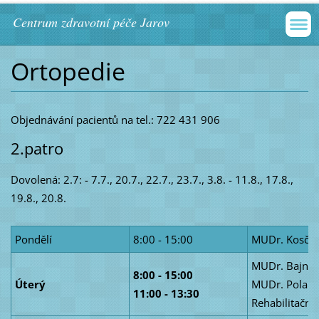
Centrum zdravotní péče Jarov
Ortopedie
Objednávání pacientů na tel.: 722 431 906
2.patro
Dovolená: 2.7: - 7.7., 20.7., 22.7., 23.7., 3.8. - 11.8., 17.8.,
19.8., 20.8.
Pondělí
8:00 - 15:00
MUDr. Kosčí
MUDr. Bajnar
8:00 - 15:00
Úterý
MUDr. Polan
11:00 - 13:30
Rehabilitační 