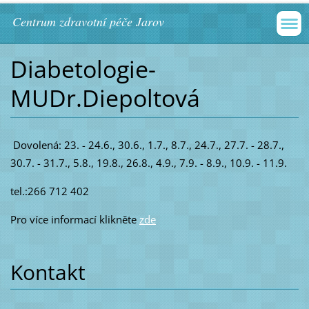
Centrum zdravotní péče Jarov
Diabetologie-
MUDr.Diepoltová
Dovolená: 23. - 24.6., 30.6., 1.7., 8.7., 24.7., 27.7. - 28.7.,
30.7. - 31.7., 5.8., 19.8., 26.8., 4.9., 7.9. - 8.9., 10.9. - 11.9.
tel.:266 712 402
Pro více informací klikněte
zde
Kontakt