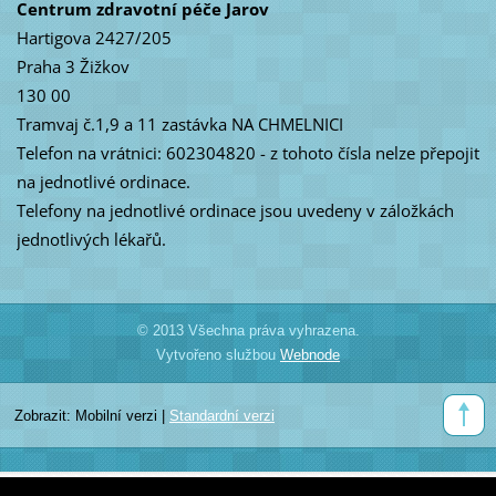
Centrum zdravotní péče Jarov
Hartigova 2427/205
Praha 3 Žižkov
130 00
Tramvaj č.1,9 a 11 zastávka NA CHMELNICI
Telefon na vrátnici: 602304820 - z tohoto čísla nelze přepojit
na jednotlivé ordinace.
Telefony na jednotlivé ordinace jsou uvedeny v záložkách
jednotlivých lékařů.
© 2013 Všechna práva vyhrazena.
Vytvořeno službou
Webnode
Zobrazit:
Mobilní verzi
|
Standardní verzi