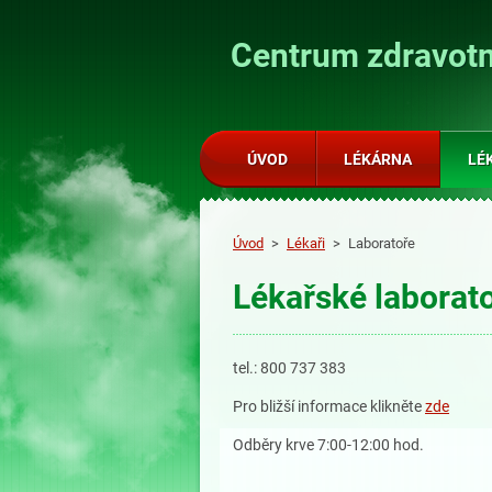
Centrum zdravotn
ÚVOD
LÉKÁRNA
LÉ
Úvod
>
Lékaři
>
Laboratoře
Lékařské laborat
tel.: 800 737 383
Pro bližší informace klikněte
zde
Odběry krve 7:00-12:00 hod.