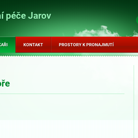
í péče Jarov
KAŘI
KONTAKT
PROSTORY K PRONAJMUTÍ
oře