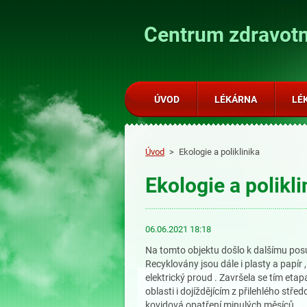
Centrum zdravotn
ÚVOD
LÉKÁRNA
LÉ
Úvod
>
Ekologie a poliklinika
Ekologie a polikli
06.06.2021 18:18
Na tomto objektu došlo k dalšímu posunu
Recyklovány jsou dále i plasty a papír 
elektrický proud . Završela se tím et
oblasti i dojíždějícím z přilehlého stře
kovidová opatření minulých měsíců .