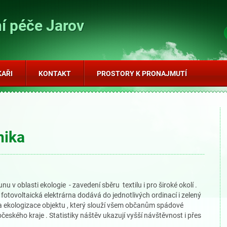
í péče Jarov
KAŘI
KONTAKT
PROSTORY K PRONAJMUTÍ
nika
 v oblasti ekologie - zavedení sběru textilu i pro široké okolí .
, fotovoltaická elektrárna dodává do jednotlivých ordinací i zelený
apa ekologizace objektu , který slouží všem občanům spádové
dočeského kraje . Statistiky náštěv ukazují vyšší návštěvnost i přes